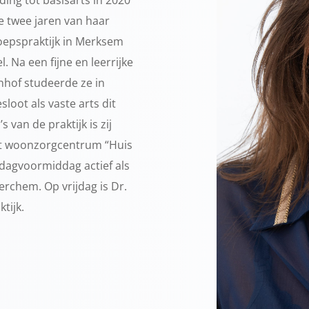
te twee jaren van haar
roepspraktijk in Merksem
l. Na een fijne en leerrijke
nhof studeerde ze in
sloot als vaste arts dit
van de praktijk is zij
et woonzorgcentrum “Huis
rdagvoormiddag actief als
chem. Op vrijdag is Dr.
tijk.