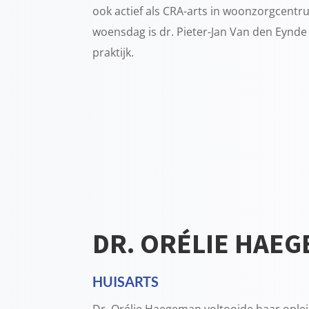
ook actief als CRA-arts in woonzorgcent
woensdag is dr. Pieter-Jan Van den Eynde
praktijk.
DR. ORÉLIE HAE
HUISARTS
Dr. Orélie Haegeman voltooide haar opleid