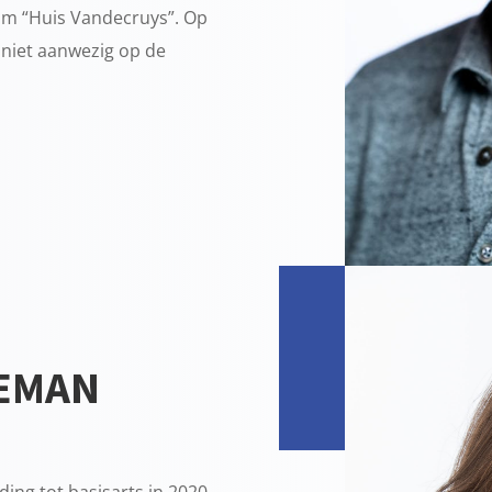
rum “Huis Vandecruys”. Op
 niet aanwezig op de
GEMAN
ing tot basisarts in 2020