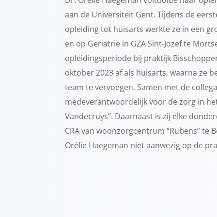
aan de Universiteit Gent. Tijdens de eers
opleiding tot huisarts werkte ze in een g
en op Geriatrie in GZA Sint-Jozef te Mortse
opleidingsperiode bij praktijk Bisschoppe
oktober 2023 af als huisarts, waarna ze be
team te vervoegen. Samen met de collega’s 
medeverantwoordelijk voor de zorg in h
Vandecruys”. Daarnaast is zij elke donde
CRA van woonzorgcentrum “Rubens” te Ber
Orélie Haegeman niet aanwezig op de prak